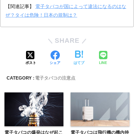
【関連記事】
電子タバコが国によって違法になるのはな
ぜ？タイは危険！日本の規制は？
SHARE
ポスト
シェア
はてブ
LINE
CATEGORY :
電子タバコの注意点
電子タバコの爆発はなぜ起こ
電子タバコは飛行機の機内持