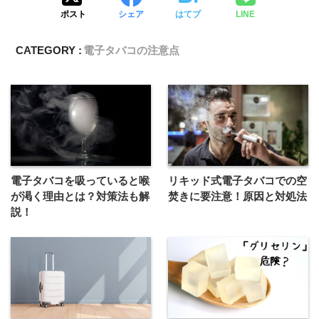
ポスト
シェア
はてブ
LINE
CATEGORY :
電子タバコの注意点
電子タバコを吸っていると喉
リキッド式電子タバコでの空
が渇く理由とは？対策法も解
焚きに要注意！原因と対処法
説！