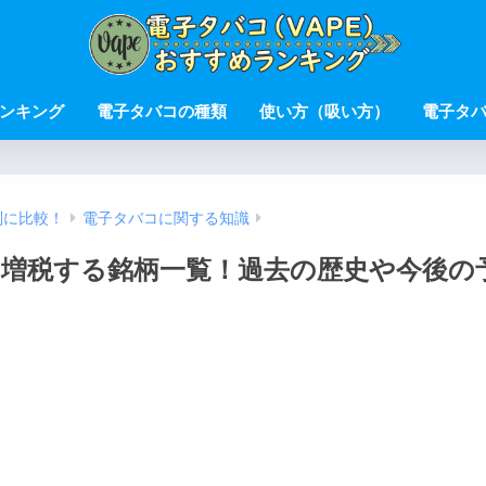
ンキング
電子タバコの種類
使い方（吸い方）
電子タ
別に比較！
電子タバコに関する知識
日から増税する銘柄一覧！過去の歴史や今後