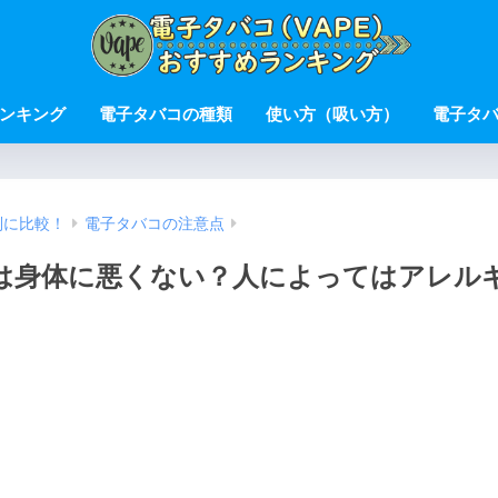
ンキング
電子タバコの種類
使い方（吸い方）
電子タ
別に比較！
電子タバコの注意点
は身体に悪くない？人によってはアレル