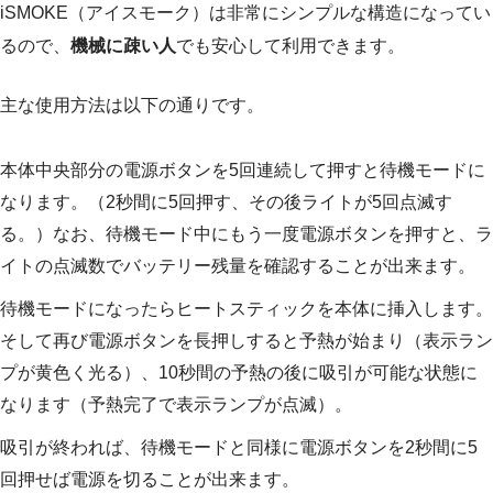
iSMOKE（アイスモーク）は非常にシンプルな構造になってい
るので、
機械に疎い人
でも安心して利用できます。
主な使用方法は以下の通りです。
本体中央部分の電源ボタンを5回連続して押すと待機モードに
なります。（2秒間に5回押す、その後ライトが5回点滅す
る。）なお、待機モード中にもう一度電源ボタンを押すと、ラ
イトの点滅数でバッテリー残量を確認することが出来ます。
待機モードになったらヒートスティックを本体に挿入します。
そして再び電源ボタンを長押しすると予熱が始まり（表示ラン
プが黄色く光る）、10秒間の予熱の後に吸引が可能な状態に
なります（予熱完了で表示ランプが点滅）。
吸引が終われば、待機モードと同様に電源ボタンを2秒間に5
回押せば電源を切ることが出来ます。