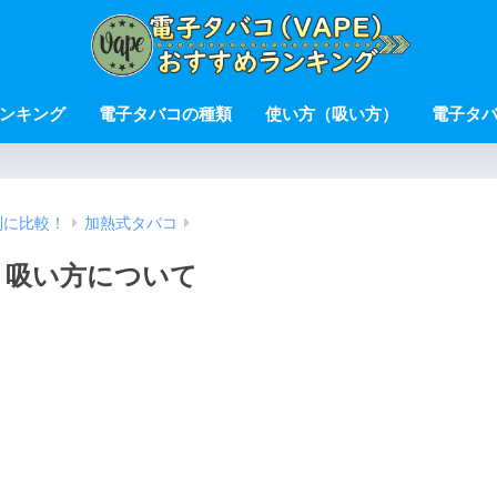
ンキング
電子タバコの種類
使い方（吸い方）
電子タ
別に比較！
加熱式タバコ
・吸い方について