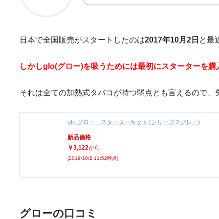
日本で全国販売がスタートしたのは
2017年10月2日
と最
しかしglo(グロー)を吸うためには最初にスターター
それは全ての加熱式タバコが持つ弱点とも言えるので、
glo グロー スターターキット (シリーズ２グレー)
新品価格
￥3,122
から
(2019/10/2 11:52時点)
グローの口コミ